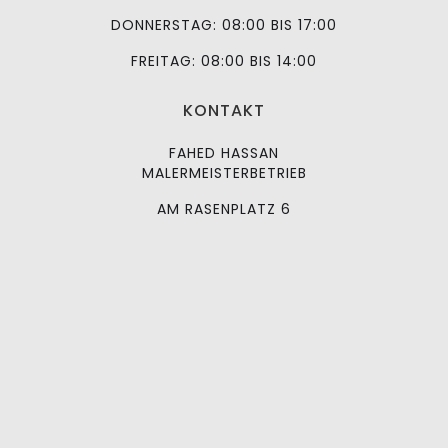
DONNERSTAG: 08:00 BIS 17:00
FREITAG: 08:00 BIS 14:00
KONTAKT
FAHED HASSAN
MALERMEISTERBETRIEB
AM RASENPLATZ 6
56112 LAHNSTEIN
© 2023 MALERUNDPUTZ.DE ALLE RECHTE
VORBEHALTEN.
IMPRESSUM
DATENSCHUTZ
AGB